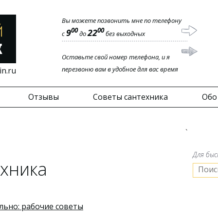
Вы можете позвонить мне по телефону
00
00
9
22
с
до
без выходных
Оставьте свой номер телефона, и я
перезвоню вам в удобное для вас время
in.ru
Отзывы
Советы сантехника
Обо
`
Для быс
ехника
льно: рабочие советы