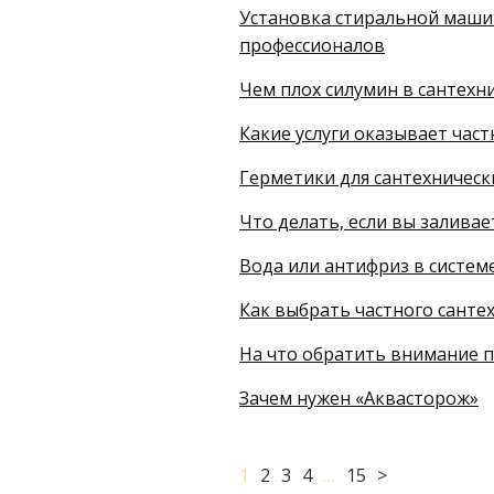
Установка стиральной машин
профессионалов
Чем плох силумин в сантехни
Какие услуги оказывает час
Герметики для сантехническ
Что делать, если вы заливае
Вода или антифриз в систем
Как выбрать частного санте
На что обратить внимание 
Зачем нужен «Аквасторож»
1
2
3
4
…
15
>