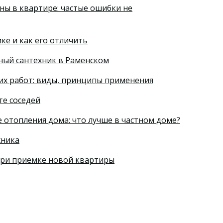
ы в квартире: частые ошибки не
ке и как его отличить
тный сантехник в Раменском
их работ: виды, принципы применения
те соседей
е отопления дома: что лучше в частном доме?
хника
при приемке новой квартиры