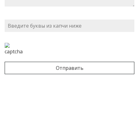
Please
leave
this
field
empty.