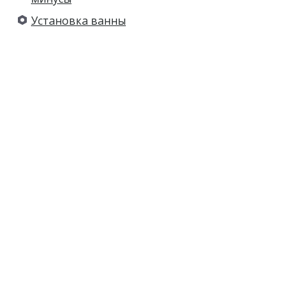
Установка ванны
Недорого. Гарантия.
Все необходимые инструменты.
Работаю без выходных