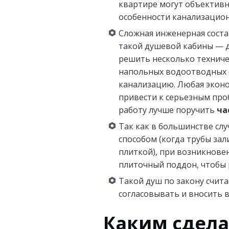
квартире могут объектив
особенности канализацион
Сложная инженерная сост
такой душевой кабины — д
решить несколько техниче
напольных водоотводных с
канализацию. Любая эконо
привести к серьезным про
работу лучше поручить
ча
Так как в большинстве сл
способом (когда трубы за
плиткой), при возникнове
плиточный поддон, чтобы 
Такой душ по закону счит
согласовывать и вносить 
Каким сдела