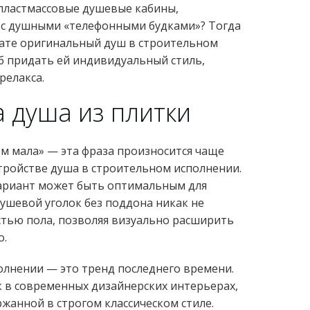
 пластмассовые душевые кабины,
с душными «телефонными будками»? Тогда
нате оригинальный душ в строительном
б придать ей индивидуальный стиль,
релакса.
 душа из плитки
м мала» — эта фраза произносится чаще
устройстве душа в строительном исполнении.
 вариант может быть оптимальным для
ушевой уголок без поддона никак не
стью пола, позволяя визуально расширить
о.
олнении — это тренд последнего времени.
к в современных дизайнерских интерьерах,
ржанной в строгом классическом стиле.