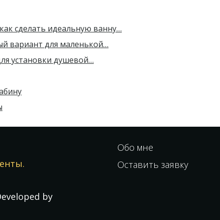
как сделать идеальную ванну…
ый вариант для маленькой…
для установки душевой…
абину
ы
Обо мне
енты.
Оставить заявку
eveloped by